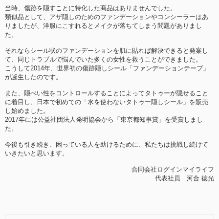
当時、傷跡を隠すことに特化した商品はありませんでした。
類似品として、アザ隠しのためのファンデーションやコンシーラーはあ
りましたが、洋服にこすれるとメイクが落ちてしまう問題がありまし
た。
それならシール状のファンデーションを肌に貼れば解決できると発案し
て、同じトラブルで悩んでいた多くの女性を救うことができました。
こうして2014年、世界初の傷跡隠しシール「ファンデーションテープ」
が誕生したのです。
また、隠ぺい性をコントロールすることによってタトゥーが隠せること
に着目し、日本で初めての「水を使わないタトゥー隠しシール」を販売
し始めました。
2017年には公益社団法人発明協会から「東京都知事賞」を受賞しまし
た。
今後も引き続き、困っている人を助けるために、私たちは挑戦し続けて
いきたいと思います。
合同会社ログインマイライフ
代表社員 河合 徳光